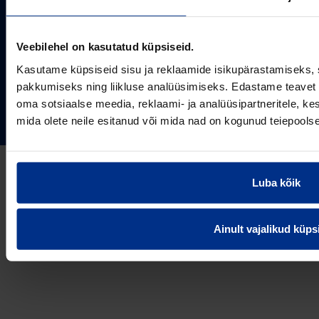
Aastast 1993
Uudised
Pikaajaline kogemus
Meist
Veebilehel on kasutatud küpsiseid.
~80
Tule tööle
Töötajate arv
Kasutame küpsiseid sisu ja reklaamide isikupärastamiseks, 
Kontakt
KONTAKT
pakkumiseks ning liikluse analüüsimiseks. Edastame teavet s
Pipelife Eesti AS Põrguvälja tee 4, Lehmja, Rae vald,
oma sotsiaalse meedia, reklaami- ja analüüsipartneritele, 
75306 Harjumaa
PIPELIFE MAAILMAS
mida olete neile esitanud või mida nad on kogunud teiepools
pipelife@pipelife.ee
E-mail
België - Nederlands
Luba kõik
Belgique - Français
Bosna i Hercegovina
Privaatsusteavitus
Küpsiste info
Imprint / disclaimer
Ainult vajalikud küps
България
© 2026 Pipelife Eesti AS
Česká Republika
Danmark
Deutschland