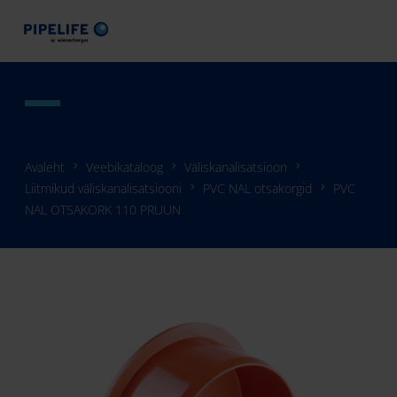
Avaleht
Veebikataloog
Väliskanalisatsioon
Liitmikud väliskanalisatsiooni
PVC NAL otsakorgid
PVC
NAL OTSAKORK 110 PRUUN