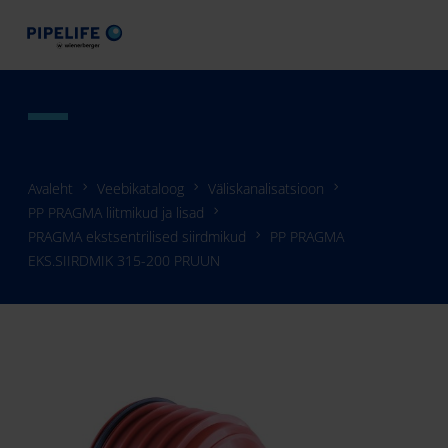
Avaleht
Veebikataloog
Väliskanalisatsioon
PP PRAGMA liitmikud ja lisad
PRAGMA ekstsentrilised siirdmikud
PP PRAGMA
EKS.SIIRDMIK 315-200 PRUUN