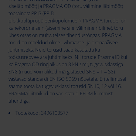
siseläbimõõt) ja PRAGMA OD (toru välimine läbimõõt)
toorainest PP-B (PP-B -
plokkpolüpropüleenkopolümeer). PRAGMA torudel on
kahekordne sein (sisemine sile, välimine ribiline), toru
ühes otsas on muhv, teises tihendusrõngas. PRAGMA
torud on mõeldud olme-, vihmavee- ja drenaaživee
juhtimiseks. Neid torusid saab kasutada ka
tööstusreovee ära juhtimiseks. Nii torude Pragma ID kui
ka Pragma OD ringjäikus on 8 kN / m², tugevusklassiga
SN8 (muud võimalikud märgistused SN8 = T = S8),
vastavad standardi EN ISO 9969 nõuetele. Eritellimusel
saame toota ka tugevusklassi torusid SN10, 12 või 16.
PRAGMA liitmikud on varustatud EPDM kummist
tihendiga.
Tootekood: 3496100577