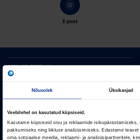
E-post
PIPELIFE EESTI AS
Pipelife on üks maailma juhtivaid plasttorusüsteemide
pakkujaid, tegutsedes täna rohkem kui 20 erinevas riigis.
Arvutustööriistad
Me toodame ja turustame laia valikut torusüsteeme
Nõusolek
Üksikasjad
Sertifikaadid
erinevateks rakendusteks.
SOTSIAALMEEDIA
Projektipakkumine
Veebilehel on kasutatud küpsiseid.
Aastast 1993
Uudised
Pikaajaline kogemus
Meist
Kasutame küpsiseid sisu ja reklaamide isikupärastamiseks, 
~80
pakkumiseks ning liikluse analüüsimiseks. Edastame teavet s
Tule tööle
Töötajate arv
oma sotsiaalse meedia, reklaami- ja analüüsipartneritele, 