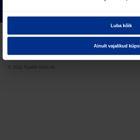
Pipelife Eesti AS Põrguvälja tee 4, Lehmja, Rae vald,
75306 Harjumaa
PIPELIFE MAAILMAS
pipelife@pipelife.ee
Luba kõik
E-mail
België - Nederlands
Belgique - Français
Ainult vajalikud küps
Bosna i Hercegovina
Privaatsusteavitus
Küpsiste info
Imprint / disclaimer
България
© 2026 Pipelife Eesti AS
Česká Republika
Danmark
Deutschland
Eesti
France
Hrvatska
Ireland