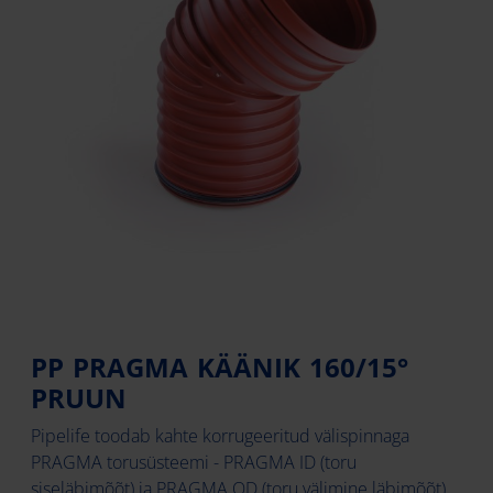
PP PRAGMA KÄÄNIK 160/15°
PRUUN
Pipelife toodab kahte korrugeeritud välispinnaga
PRAGMA torusüsteemi - PRAGMA ID (toru
siseläbimõõt) ja PRAGMA OD (toru välimine läbimõõt)