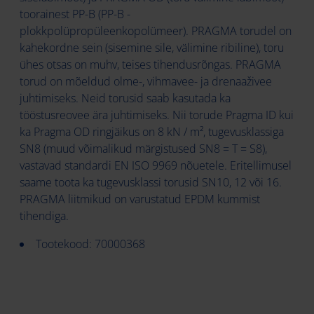
toorainest PP-B (PP-B -
plokkpolüpropüleenkopolümeer). PRAGMA torudel on
kahekordne sein (sisemine sile, välimine ribiline), toru
ühes otsas on muhv, teises tihendusrõngas. PRAGMA
torud on mõeldud olme-, vihmavee- ja drenaaživee
juhtimiseks. Neid torusid saab kasutada ka
tööstusreovee ära juhtimiseks. Nii torude Pragma ID kui
ka Pragma OD ringjäikus on 8 kN / m², tugevusklassiga
SN8 (muud võimalikud märgistused SN8 = T = S8),
vastavad standardi EN ISO 9969 nõuetele. Eritellimusel
saame toota ka tugevusklassi torusid SN10, 12 või 16.
PRAGMA liitmikud on varustatud EPDM kummist
tihendiga.
Tootekood: 70000368