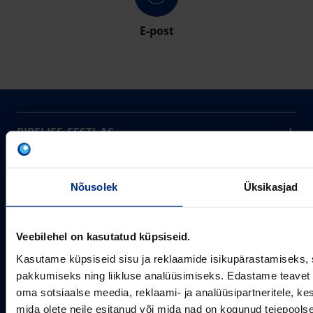
E-post
PIPELIFE EESTI AS
Pipelife on üks maailma juhtivaid plasttorusüsteemide
pakkujaid, tegutsedes täna rohkem kui 20 erinevas riigis.
Arvutustööriistad
Me toodame ja turustame laia valikut torusüsteeme
Nõusolek
Üksikasjad
Sertifikaadid
erinevateks rakendusteks.
SOTSIAALMEEDIA
Projektipakkumine
Aastast 1993
Veebilehel on kasutatud küpsiseid.
Uudised
Pikaajaline kogemus
Meist
Kasutame küpsiseid sisu ja reklaamide isikupärastamiseks, 
~80
pakkumiseks ning liikluse analüüsimiseks. Edastame teavet s
Tule tööle
Töötajate arv
oma sotsiaalse meedia, reklaami- ja analüüsipartneritele, 
Kontakt
KONTAKT
mida olete neile esitanud või mida nad on kogunud teiepools