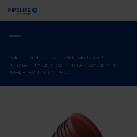
Avaleht
Veebikataloog
Väliskanalisatsioon
PP PRAGMA liitmikud ja lisad
PRAGMA käänikud
PP
PRAGMA KÄÄNIK 160/15° PRUUN