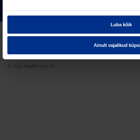
75306 Harjumaa
PIPELIFE MAAILMAS
pipelife@pipelife.ee
Luba kõik
E-mail
België - Nederlands
Belgique - Français
Ainult vajalikud küps
Bosna i Hercegovina
Privaatsusteavitus
Küpsiste info
Imprint / disclaimer
България
© 2026 Pipelife Eesti AS
Česká Republika
Danmark
Deutschland
Eesti
France
Hrvatska
Ireland
Latvija