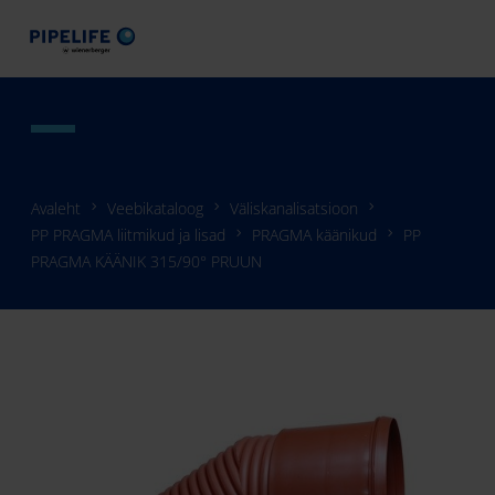
Avaleht
Veebikataloog
Väliskanalisatsioon
PP PRAGMA liitmikud ja lisad
PRAGMA käänikud
PP
PRAGMA KÄÄNIK 315/90° PRUUN