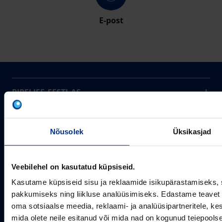
E-post
PIPELIFE EESTI AS
Pipelife on üks maailma juhtivaid plasttorusüsteemide
pakkujaid, tegutsedes täna rohkem kui 20 erinevas riigis.
Arvutustööriistad
Me toodame ja turustame laia valikut torusüsteeme
Nõusolek
Üksikasjad
Sertifikaadid
erinevateks rakendusteks.
SOTSIAALMEEDIA
Projektipakkumine
Aastast 1993
Uudised
Veebilehel on kasutatud küpsiseid.
Pikaajaline kogemus
Meist
Kasutame küpsiseid sisu ja reklaamide isikupärastamiseks, 
~80
pakkumiseks ning liikluse analüüsimiseks. Edastame teavet s
Tule tööle
Töötajate arv
oma sotsiaalse meedia, reklaami- ja analüüsipartneritele, 
Kontakt
KONTAKT
mida olete neile esitanud või mida nad on kogunud teiepools
Pipelife Eesti AS Põrguvälja tee 4, Lehmja, Rae vald,