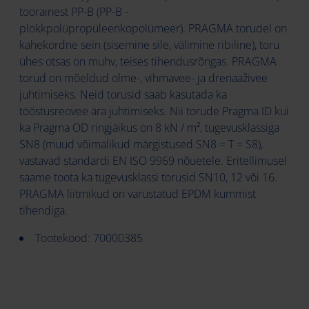
toorainest PP-B (PP-B -
plokkpolüpropüleenkopolümeer). PRAGMA torudel on
kahekordne sein (sisemine sile, välimine ribiline), toru
ühes otsas on muhv, teises tihendusrõngas. PRAGMA
torud on mõeldud olme-, vihmavee- ja drenaaživee
juhtimiseks. Neid torusid saab kasutada ka
tööstusreovee ära juhtimiseks. Nii torude Pragma ID kui
ka Pragma OD ringjäikus on 8 kN / m², tugevusklassiga
SN8 (muud võimalikud märgistused SN8 = T = S8),
vastavad standardi EN ISO 9969 nõuetele. Eritellimusel
saame toota ka tugevusklassi torusid SN10, 12 või 16.
PRAGMA liitmikud on varustatud EPDM kummist
tihendiga.
Tootekood: 70000385