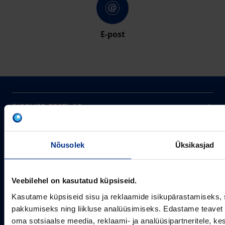
E-post
PIPELIFE EESTI AS
Pipelife on üks maailma juhtivaid plasttorusüsteemide
pakkujaid, tegutsedes täna rohkem kui 20 erinevas riigis.
Arvutustööriistad
Me toodame ja turustame laia valikut torusüsteeme
Nõusolek
Üksikasjad
Sertifikaadid
erinevateks rakendusteks.
SOTSIAALMEEDIA
Projektipakkumine
Veebilehel on kasutatud küpsiseid.
Aastast 1993
Uudised
Pikaajaline kogemus
Meist
Kasutame küpsiseid sisu ja reklaamide isikupärastamiseks, 
~80
pakkumiseks ning liikluse analüüsimiseks. Edastame teavet s
Tule tööle
Töötajate arv
oma sotsiaalse meedia, reklaami- ja analüüsipartneritele, 