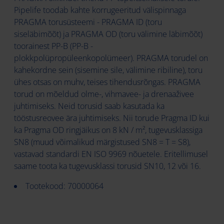
Pipelife toodab kahte korrugeeritud välispinnaga
PRAGMA torusüsteemi - PRAGMA ID (toru
siseläbimõõt) ja PRAGMA OD (toru välimine läbimõõt)
toorainest PP-B (PP-B -
plokkpolüpropüleenkopolümeer). PRAGMA torudel on
kahekordne sein (sisemine sile, välimine ribiline), toru
ühes otsas on muhv, teises tihendusrõngas. PRAGMA
torud on mõeldud olme-, vihmavee- ja drenaaživee
juhtimiseks. Neid torusid saab kasutada ka
tööstusreovee ära juhtimiseks. Nii torude Pragma ID kui
ka Pragma OD ringjäikus on 8 kN / m², tugevusklassiga
SN8 (muud võimalikud märgistused SN8 = T = S8),
vastavad standardi EN ISO 9969 nõuetele. Eritellimusel
saame toota ka tugevusklassi torusid SN10, 12 või 16.
Tootekood: 70000064