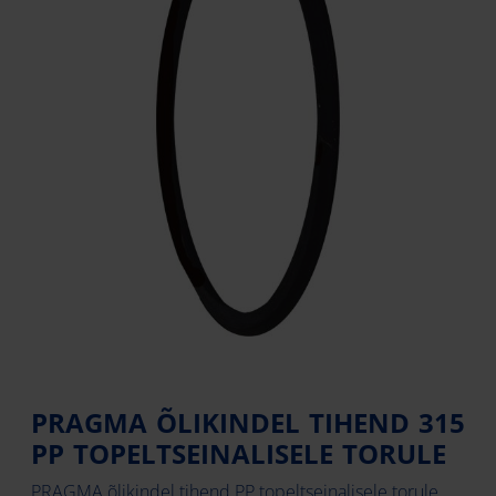
PRAGMA ÕLIKINDEL TIHEND 315
PP TOPELTSEINALISELE TORULE
PRAGMA õlikindel tihend PP topeltseinalisele torule.