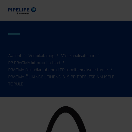
Avaleht
Veebikataloog
Väliskanalisatsioon
PP PRAGMA liitmikud ja lisad
PRAGMA õlikindlad tihendid PP topeltseinalisele torule
PRAGMA ÕLIKINDEL TIHEND 315 PP TOPELTSEINALISELE
TORULE