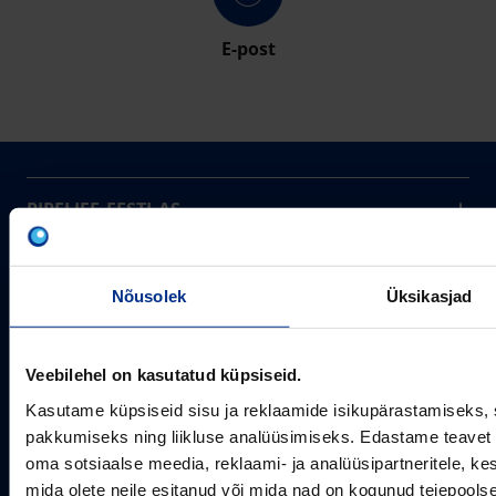
E-post
PIPELIFE EESTI AS
Pipelife on üks maailma juhtivaid plasttorusüsteemide
pakkujaid, tegutsedes täna rohkem kui 20 erinevas riigis.
Arvutustööriistad
Me toodame ja turustame laia valikut torusüsteeme
Nõusolek
Üksikasjad
Sertifikaadid
erinevateks rakendusteks.
SOTSIAALMEEDIA
Projektipakkumine
Aastast 1993
Veebilehel on kasutatud küpsiseid.
Uudised
Pikaajaline kogemus
Meist
Kasutame küpsiseid sisu ja reklaamide isikupärastamiseks, 
~80
pakkumiseks ning liikluse analüüsimiseks. Edastame teavet s
Tule tööle
Töötajate arv
oma sotsiaalse meedia, reklaami- ja analüüsipartneritele, 
Kontakt
KONTAKT
mida olete neile esitanud või mida nad on kogunud teiepools