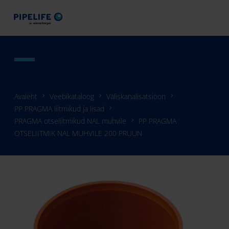
Avaleht
Veebikataloog
Väliskanalisatsioon
PP PRAGMA liitmikud ja lisad
PRAGMA otseliitmikud NAL muhvile
PP PRAGMA
OTSELIITMIK NAL MUHVILE 200 PRUUN