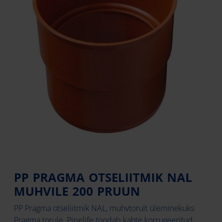
PP PRAGMA OTSELIITMIK NAL
MUHVILE 200 PRUUN
PP Pragma otseliitmik NAL, muhvtorult üleminekuks
Pragma torule. Pipelife toodab kahte korrugeeritud