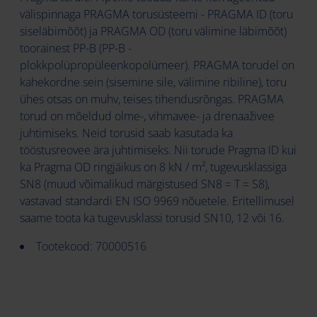
välispinnaga PRAGMA torusüsteemi - PRAGMA ID (toru
siseläbimõõt) ja PRAGMA OD (toru välimine läbimõõt)
toorainest PP-B (PP-B -
plokkpolüpropüleenkopolümeer). PRAGMA torudel on
kahekordne sein (sisemine sile, välimine ribiline), toru
ühes otsas on muhv, teises tihendusrõngas. PRAGMA
torud on mõeldud olme-, vihmavee- ja drenaaživee
juhtimiseks. Neid torusid saab kasutada ka
tööstusreovee ära juhtimiseks. Nii torude Pragma ID kui
ka Pragma OD ringjäikus on 8 kN / m², tugevusklassiga
SN8 (muud võimalikud märgistused SN8 = T = S8),
vastavad standardi EN ISO 9969 nõuetele. Eritellimusel
saame toota ka tugevusklassi torusid SN10, 12 või 16.
Tootekood: 70000516