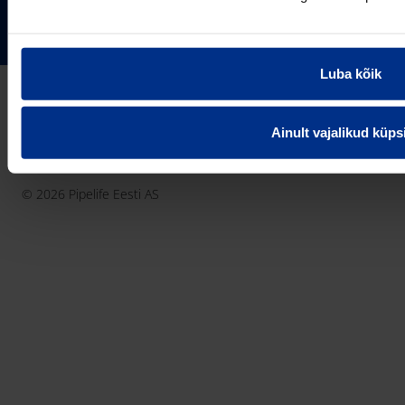
Pipelife Eesti AS Põrguvälja tee 4, Lehmja, Rae vald,
75306 Harjumaa
PIPELIFE MAAILMAS
pipelife@pipelife.ee
Luba kõik
E-mail
België - Nederlands
Belgique - Français
Ainult vajalikud küps
Bosna i Hercegovina
Privaatsusteavitus
Küpsiste info
Imprint / disclaimer
България
© 2026 Pipelife Eesti AS
Česká Republika
Danmark
Deutschland
Eesti
France
Hrvatska
Ireland