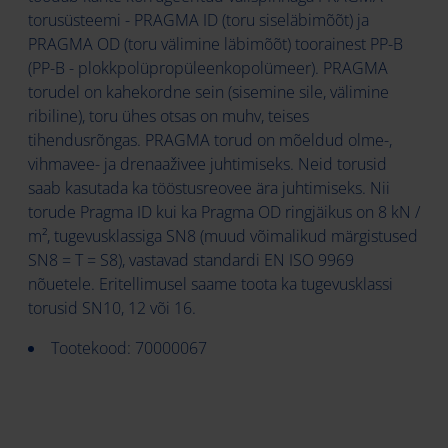
torusüsteemi - PRAGMA ID (toru siseläbimõõt) ja
PRAGMA OD (toru välimine läbimõõt) toorainest PP-B
(PP-B - plokkpolüpropüleenkopolümeer). PRAGMA
torudel on kahekordne sein (sisemine sile, välimine
ribiline), toru ühes otsas on muhv, teises
tihendusrõngas. PRAGMA torud on mõeldud olme-,
vihmavee- ja drenaaživee juhtimiseks. Neid torusid
saab kasutada ka tööstusreovee ära juhtimiseks. Nii
torude Pragma ID kui ka Pragma OD ringjäikus on 8 kN /
m², tugevusklassiga SN8 (muud võimalikud märgistused
SN8 = T = S8), vastavad standardi EN ISO 9969
nõuetele. Eritellimusel saame toota ka tugevusklassi
torusid SN10, 12 või 16.
Tootekood: 70000067