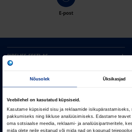
E-post
PIPELIFE EESTI AS
Pipelife on üks maailma juhtivaid plasttorusüsteemide
pakkujaid, tegutsedes täna rohkem kui 20 erinevas riigis.
Arvutustööriistad
Me toodame ja turustame laia valikut torusüsteeme
Nõusolek
Üksikasjad
Sertifikaadid
erinevateks rakendusteks.
SOTSIAALMEEDIA
Projektipakkumine
Aastast 1993
Veebilehel on kasutatud küpsiseid.
Uudised
Pikaajaline kogemus
Meist
Kasutame küpsiseid sisu ja reklaamide isikupärastamiseks, 
~80
pakkumiseks ning liikluse analüüsimiseks. Edastame teavet s
Tule tööle
Töötajate arv
oma sotsiaalse meedia, reklaami- ja analüüsipartneritele, 
Kontakt
KONTAKT
mida olete neile esitanud või mida nad on kogunud teiepools