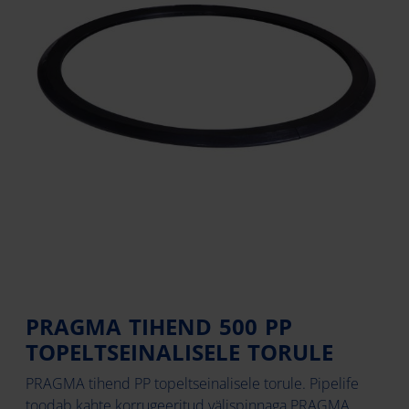
PRAGMA TIHEND 500 PP
TOPELTSEINALISELE TORULE
PRAGMA tihend PP topeltseinalisele torule. Pipelife
toodab kahte korrugeeritud välispinnaga PRAGMA