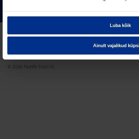
Pipelife Eesti AS Põrguvälja tee 4, Lehmja, Rae vald,
75306 Harjumaa
PIPELIFE MAAILMAS
pipelife@pipelife.ee
Luba kõik
E-mail
België - Nederlands
Belgique - Français
Ainult vajalikud küps
Bosna i Hercegovina
Privaatsusteavitus
Küpsiste info
Imprint / disclaimer
България
© 2026 Pipelife Eesti AS
Česká Republika
Danmark
Deutschland
Eesti
France
Hrvatska
Ireland