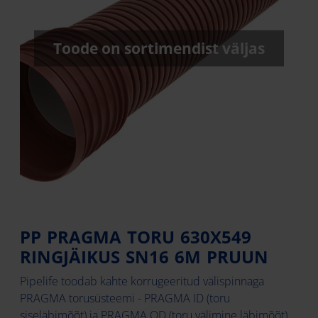
Toode on sortimendist väljas
PP PRAGMA TORU 630X549
RINGJÄIKUS SN16 6M PRUUN
Pipelife toodab kahte korrugeeritud välispinnaga
PRAGMA torusüsteemi - PRAGMA ID (toru
siseläbimõõt) ja PRAGMA OD (toru välimine läbimõõt)