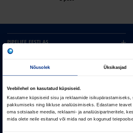
PIPELIFE EESTI AS
Pipelife on üks maailma juhtivaid plasttorusüsteemide
pakkujaid, tegutsedes täna rohkem kui 20 erinevas riigis.
Arvutustööriistad
Me toodame ja turustame laia valikut torusüsteeme
Nõusolek
Üksikasjad
Sertifikaadid
erinevateks rakendusteks.
SOTSIAALMEEDIA
Projektipakkumine
Aastast 1993
Uudised
Pikaajaline kogemus
Veebilehel on kasutatud küpsiseid.
Meist
Kasutame küpsiseid sisu ja reklaamide isikupärastamiseks, 
~80
Tule tööle
Töötajate arv
pakkumiseks ning liikluse analüüsimiseks. Edastame teavet s
Kontakt
KONTAKT
oma sotsiaalse meedia, reklaami- ja analüüsipartneritele, 
mida olete neile esitanud või mida nad on kogunud teiepools
Pipelife Eesti AS Põrguvälja tee 4, Lehmja, Rae vald,
75306 Harjumaa
PIPELIFE MAAILMAS