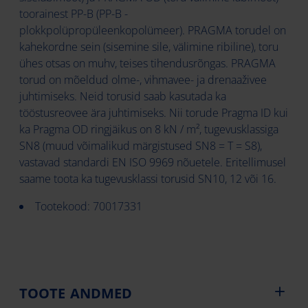
toorainest PP-B (PP-B -
plokkpolüpropüleenkopolümeer). PRAGMA torudel on
kahekordne sein (sisemine sile, välimine ribiline), toru
ühes otsas on muhv, teises tihendusrõngas. PRAGMA
torud on mõeldud olme-, vihmavee- ja drenaaživee
juhtimiseks. Neid torusid saab kasutada ka
tööstusreovee ära juhtimiseks. Nii torude Pragma ID kui
ka Pragma OD ringjäikus on 8 kN / m², tugevusklassiga
SN8 (muud võimalikud märgistused SN8 = T = S8),
vastavad standardi EN ISO 9969 nõuetele. Eritellimusel
saame toota ka tugevusklassi torusid SN10, 12 või 16.
Tootekood: 70017331
TOOTE ANDMED