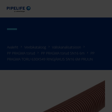
Avaleht
Veebikataloog
Väliskanalisatsioon
PP PRAGMA torud
PP PRAGMA torud SN16 6m
PP
PRAGMA TORU 630X549 RINGJÄIKUS SN16 6M PRUUN