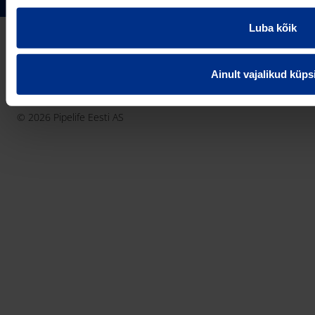
pipelife@pipelife.ee
E-mail
Luba kõik
België - Nederlands
Belgique - Français
Ainult vajalikud küps
Bosna i Hercegovina
Privaatsusteavitus
Küpsiste info
Imprint / disclaimer
България
© 2026 Pipelife Eesti AS
Česká Republika
Danmark
Deutschland
Eesti
France
Hrvatska
Ireland
Latvija
Lietuva