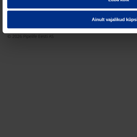
België - Nederlands
Belgique - Français
Ainult vajalikud küps
Bosna i Hercegovina
Privaatsusteavitus
Küpsiste info
Imprint / disclaimer
България
© 2026 Pipelife Eesti AS
Česká Republika
Danmark
Deutschland
Eesti
France
Hrvatska
Ireland
Latvija
Lietuva
Magyarország