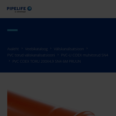
Avaleht
Veebikataloog
Väliskanalisatsioon
PVC torud väliskanalisatsiooni
PVC-U COEX muhvtorud SN4
PVC COEX TORU 200X4,9 SN4 6M PRUUN