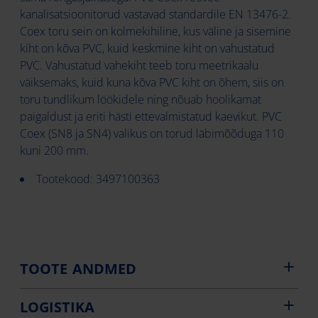
kanalisatsioonitorud vastavad standardile EN 13476-2.
Coex toru sein on kolmekihiline, kus väline ja sisemine
kiht on kõva PVC, kuid keskmine kiht on vahustatud
PVC. Vahustatud vahekiht teeb toru meetrikaalu
väiksemaks, kuid kuna kõva PVC kiht on õhem, siis on
toru tundlikum löökidele ning nõuab hoolikamat
paigaldust ja eriti hästi ettevalmistatud kaevikut. PVC
Coex (SN8 ja SN4) valikus on torud läbimõõduga 110
kuni 200 mm.
Tootekood: 3497100363
TOOTE ANDMED
LOGISTIKA