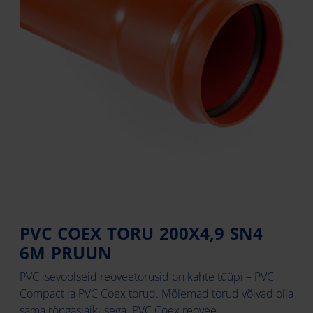
PVC COEX TORU 200X4,9 SN4
6M PRUUN
PVC isevoolseid reoveetorusid on kahte tüüpi – PVC
Compact ja PVC Coex torud. Mõlemad torud võivad olla
sama rõngasjäikusega. PVC Coex reovee