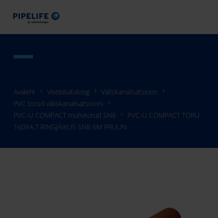
Avaleht
Veebikataloog
Väliskanalisatsioon
PVC torud väliskanalisatsiooni
PVC-U COMPACT muhvtorud SN8
PVC-U COMPACT TORU
160X4,7 RINGJÄIKUS SN8 6M PRUUN