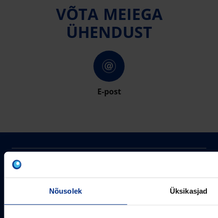
VÕTA MEIEGA
ÜHENDUST
E-post
PIPELIFE EESTI AS
Pipelife on üks maailma juhtivaid plasttorusüsteemide
pakkujaid, tegutsedes täna rohkem kui 20 erinevas riigis.
Nõusolek
Üksikasjad
Arvutustööriistad
Me toodame ja turustame laia valikut torusüsteeme
Sertifikaadid
erinevateks rakendusteks.
SOTSIAALMEEDIA