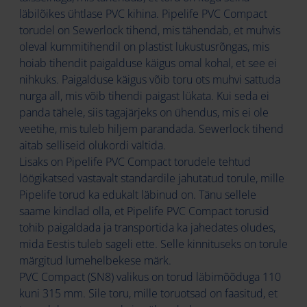
läbilõikes ühtlase PVC kihina. Pipelife PVC Compact
torudel on Sewerlock tihend, mis tähendab, et muhvis
oleval kummitihendil on plastist lukustusrõngas, mis
hoiab tihendit paigalduse käigus omal kohal, et see ei
nihkuks. Paigalduse käigus võib toru ots muhvi sattuda
nurga all, mis võib tihendi paigast lükata. Kui seda ei
panda tähele, siis tagajärjeks on ühendus, mis ei ole
veetihe, mis tuleb hiljem parandada. Sewerlock tihend
aitab selliseid olukordi vältida.
Lisaks on Pipelife PVC Compact torudele tehtud
löögikatsed vastavalt standardile jahutatud torule, mille
Pipelife torud ka edukalt läbinud on. Tänu sellele
saame kindlad olla, et Pipelife PVC Compact torusid
tohib paigaldada ja transportida ka jahedates oludes,
mida Eestis tuleb sageli ette. Selle kinnituseks on torule
märgitud lumehelbekese märk.
PVC Compact (SN8) valikus on torud läbimõõduga 110
kuni 315 mm. Sile toru, mille toruotsad on faasitud, et