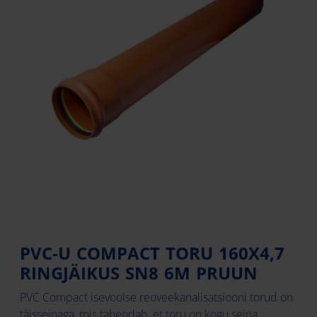
PVC-U COMPACT TORU 160X4,7
RINGJÄIKUS SN8 6M PRUUN
PVC Compact isevoolse reoveekanalisatsiooni torud on
täisseinaga, mis tähendab, et toru on kogu seina