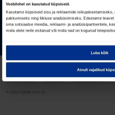
Projektipakkumine
Veebilehel on kasutatud küpsiseid.
Aastast 1993
Uudised
Pikaajaline kogemus
Kasutame küpsiseid sisu ja reklaamide isikupärastamiseks, 
Meist
pakkumiseks ning liikluse analüüsimiseks. Edastame teavet s
~80
Tule tööle
Töötajate arv
oma sotsiaalse meedia, reklaami- ja analüüsipartneritele, 
mida olete neile esitanud või mida nad on kogunud teiepools
Kontakt
KONTAKT
Pipelife Eesti AS Põrguvälja tee 4, Lehmja, Rae vald,
75306 Harjumaa
PIPELIFE MAAILMAS
Luba kõik
pipelife@pipelife.ee
E-mail
België - Nederlands
Ainult vajalikud küps
Belgique - Français
Bosna i Hercegovina
Privaatsusteavitus
Küpsiste info
Imprint / disclaimer
България
© 2026 Pipelife Eesti AS
Česká Republika
Danmark
Deutschland