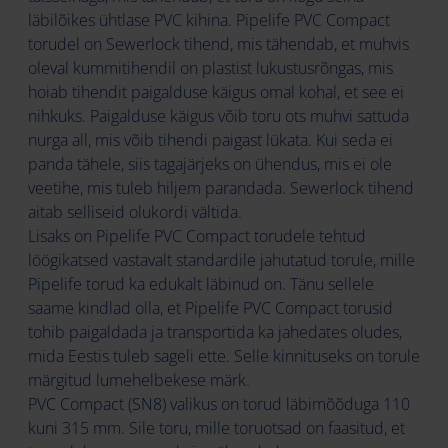
läbilõikes ühtlase PVC kihina. Pipelife PVC Compact
torudel on Sewerlock tihend, mis tähendab, et muhvis
oleval kummitihendil on plastist lukustusrõngas, mis
hoiab tihendit paigalduse käigus omal kohal, et see ei
nihkuks. Paigalduse käigus võib toru ots muhvi sattuda
nurga all, mis võib tihendi paigast lükata. Kui seda ei
panda tähele, siis tagajärjeks on ühendus, mis ei ole
veetihe, mis tuleb hiljem parandada. Sewerlock tihend
aitab selliseid olukordi vältida.
Lisaks on Pipelife PVC Compact torudele tehtud
löögikatsed vastavalt standardile jahutatud torule, mille
Pipelife torud ka edukalt läbinud on. Tänu sellele
saame kindlad olla, et Pipelife PVC Compact torusid
tohib paigaldada ja transportida ka jahedates oludes,
mida Eestis tuleb sageli ette. Selle kinnituseks on torule
märgitud lumehelbekese märk.
PVC Compact (SN8) valikus on torud läbimõõduga 110
kuni 315 mm. Sile toru, mille toruotsad on faasitud, et