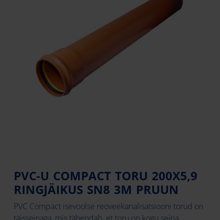
PVC-U COMPACT TORU 200X5,9
RINGJÄIKUS SN8 3M PRUUN
PVC Compact isevoolse reoveekanalisatsiooni torud on
täisseinaga, mis tähendab, et toru on kogu seina