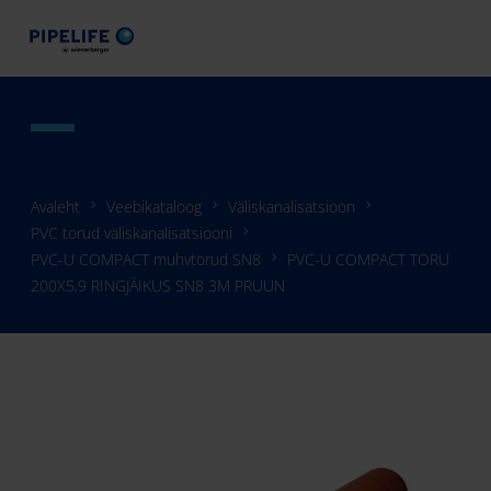
Avaleht
Veebikataloog
Väliskanalisatsioon
PVC torud väliskanalisatsiooni
PVC-U COMPACT muhvtorud SN8
PVC-U COMPACT TORU
200X5,9 RINGJÄIKUS SN8 3M PRUUN