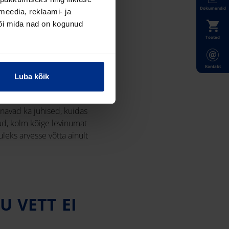
Dokumendid
meedia, reklaami- ja
või mida nad on kogunud
Tooted
Kontakt
Luba kõik
navad ka juhised, kuidas
ud, kolm kõige levinumat
leks arvesse võtta ainult
U VETT EI