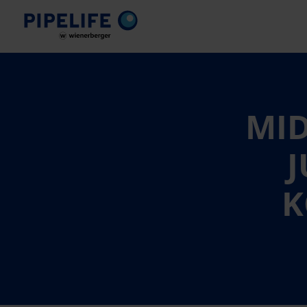
MID
J
K