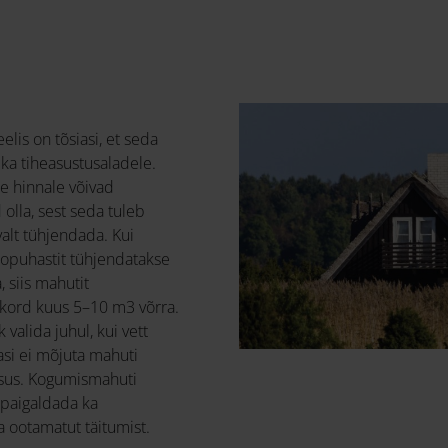
is on tõsiasi, et seda
 ka tiheasustusaladele.
e hinnale võivad
 olla, sest seda tuleb
valt tühjendada. Kui
biopuhastit tühjendatakse
 siis mahutit
 kord kuus 5–10 m3 võrra.
valida juhul, kui vett
asi ei mõjuta mahuti
rsus. Kogumismahuti
 paigaldada ka
a ootamatut täitumist.