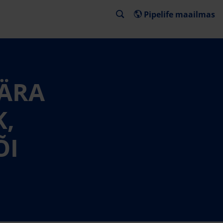
Pipelife maailmas
 ÄRA
K,
ÕI