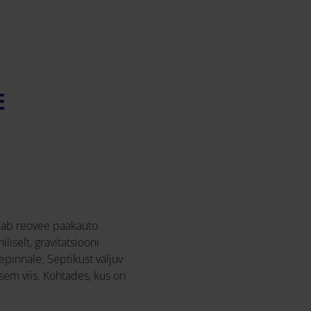
E
ajab reovee paakauto
iselt, gravitatsiooni
pinnale. Septikust väljuv
sem viis. Kohtades, kus on