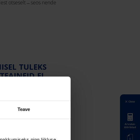
llest otseselt ̶ seos nende
ISEL TULEKS
TEAINEID EI
EGA
S ON
VEE
Close
Teave
Arvutus-
tööriistad
pakkumiseks ning liikluse