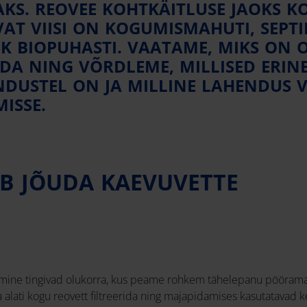
AKS. REOVEE KOHTKÄITLUSE JAOKS 
AT VIISI ON KOGUMISMAHUTI, SEPTI
K BIOPUHASTI. VAATAME, MIKS ON 
LDA NING VÕRDLEME, MILLISED ERIN
DUSTEL ON JA MILLINE LAHENDUS V
ISSE.
IB JÕUDA KAEVUVETTE
mine tingivad olukorra, kus peame rohkem tähelepanu pöörama 
a alati kogu reovett filtreerida ning majapidamises kasutatavad 