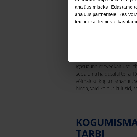
analüüsimiseks. Edastame tea
analüüsipartneritele, kes võ
teiepoolse teenuste kasutami
REOVEE KOH
Igasugune reoveekäitluse la
seda oma haldusalal teha. R
võimalust: kogumismahuti, se
hinda, vaid ka püsikulusid, 
KOGUMISMAHU
TARBI