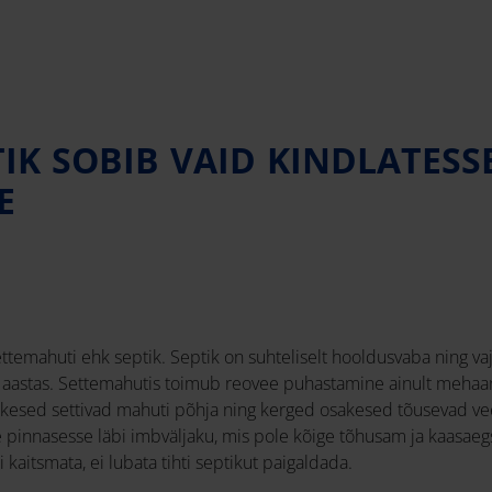
IK SOBIB VAID KINDLATESS
E
ettemahuti ehk septik. Septik on suhteliselt hooldusvaba ning v
a aastas. Settemahutis toimub reovee puhastamine ainult mehaanil
kesed settivad mahuti põhja ning kerged osakesed tõusevad vee
e pinnasesse läbi imbväljaku, mis pole kõige tõhusam ja kaasaeg
i kaitsmata, ei lubata tihti septikut paigaldada.