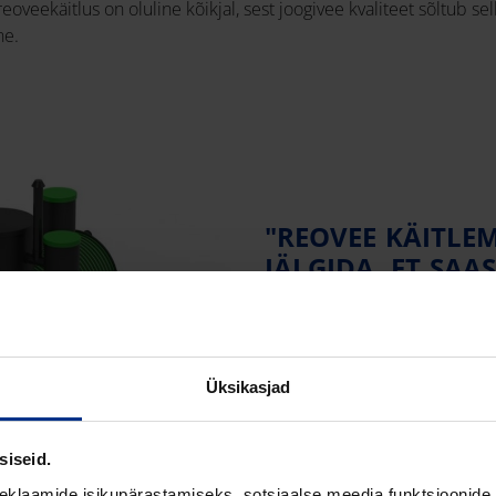
oveekäitlus on oluline kõikjal, sest joogivee kvaliteet sõltub se
ne.
"REOVEE KÄITLEM
JÄLGIDA, ET SAAS
SATUKS PINNA- 
PÕHJAVETTE, MI
ÜLDJUHUL JOOGI
ALLIKAKS."
Üksikasjad
siseid.
eklaamide isikupärastamiseks, sotsiaalse meedia funktsioonide 