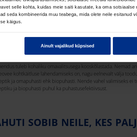
vet selle kohta, kuidas meie saiti kasutate, ka oma sotsiaalse 
ivad seda kombineerida muu teabega, mida olete neile esitanud 
se käigus.
TKÄITLUSE VÕIMALUSED
Ainult vajalikud küpsised
hendus tuleb kohaliku omavalitsusega kooskõlastada. Nemad an
eovee kohtkäitluse lahendamiseks on, nagu eelnevalt välja tood
ptik ja omapuhasti ehk biopuhasti. Nende vahel valimiseks ei tu
septiku ja biopuhasti puhul ka puhastusefektiivsust.
TI SOBIB NEILE, KES PALJ