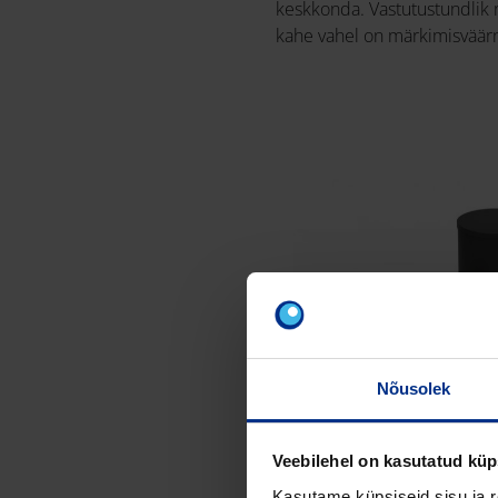
keskkonda. Vastutustundlik re
kahe vahel on märkimisväär
Nõusolek
Veebilehel on kasutatud küp
Kasutame küpsiseid sisu ja r