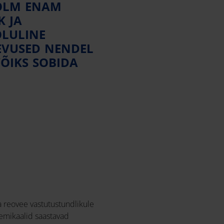
KOLM ENAM
K JA
OLULINE
EVUSED NENDEL
ÕIKS SOBIDA
reovee vastutustundlikule
kemikaalid saastavad