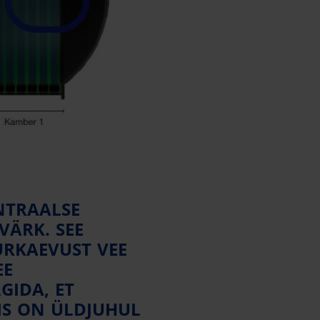
ENTRAALSE
VÄRK. SEE
URKAEVUST VEE
EE
GIDA, ET
MIS ON ÜLDJUHUL