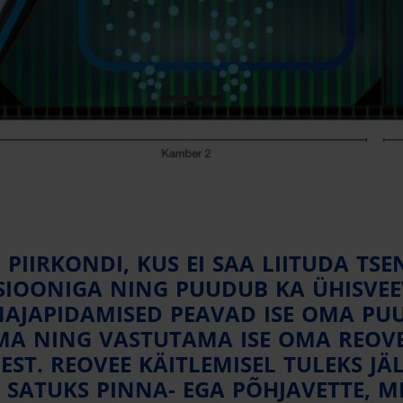
 PIIRKONDI, KUS EI SAA LIITUDA TS
SIOONIGA NING PUUDUB KA ÜHISVEE
MAJAPIDAMISED PEAVAD ISE OMA PU
MA NING VASTUTAMA ISE OMA REOV
EST. REOVEE KÄITLEMISEL TULEKS JÄL
I SATUKS PINNA- EGA PÕHJAVETTE, 