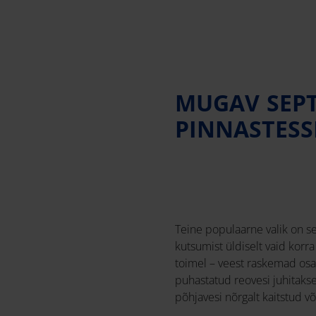
MUGAV SEPT
PINNASTESS
Teine populaarne valik on s
kutsumist üldiselt vaid korr
toimel – veest raskemad osa
puhastatud reovesi juhitaks
põhjavesi nõrgalt kaitstud võ