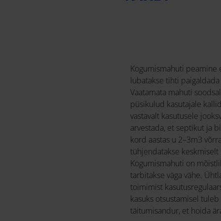
Kogumismahuti peamine eel
lubatakse tihti paigaldada
Vaatamata mahuti soodsal
püsikulud kasutajale kallid
vastavalt kasutusele jooks
arvestada, et septikut ja 
kord aastas u 2–3m3 võrra,
tühjendatakse keskmiselt
Kogumismahuti on mõistlik 
tarbitakse väga vähe. Ühtl
toimimist kasutusregulaa
kasuks otsustamisel tuleb
täitumisandur, et hoida är