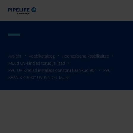
Avaleht
Veebikataloog
Hoonesisene kaablikaitse
Muud UV-kindlad torud ja lisad
PVC UV-kindlad installatsioonitoru käänikud 90°
PVC
KÄÄNIK 40/90° UV-KINDEL MUST