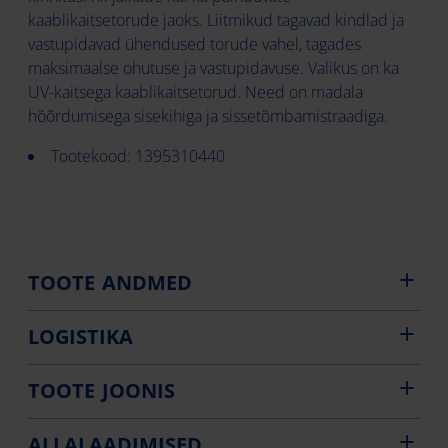
kaablikaitsetorude jaoks.​ Liitmikud tagavad kindlad ja
vastupidavad ühendused torude vahel, tagades
maksimaalse ohutuse ja vastupidavuse. Valikus on ka
UV-kaitsega kaablikaitsetorud. Need on madala
hõõrdumisega sisekihiga ja sissetõmbamistraadiga.
Tootekood: 1395310440
TOOTE ANDMED
LOGISTIKA
TOOTE JOONIS
ALLALAADIMISED