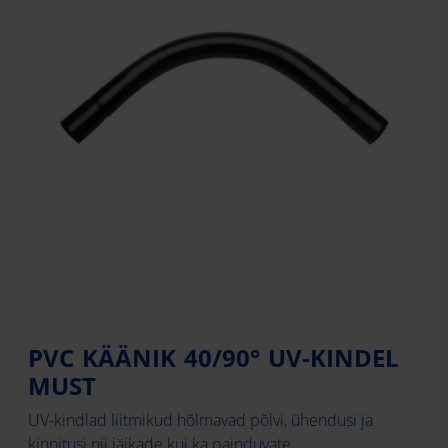
PVC KÄÄNIK 40/90° UV-KINDEL
MUST
UV-kindlad liitmikud hõlmavad põlvi, ühendusi ja
kinnitusi nii jäikade kui ka painduvate