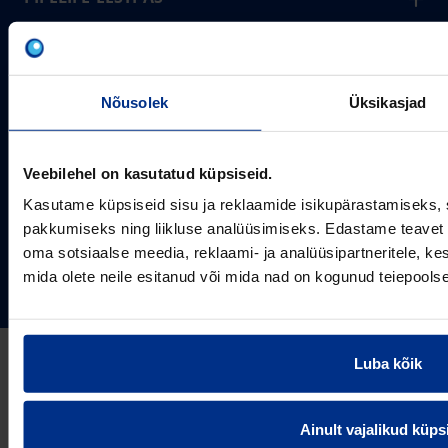
Pipelife on üks maailma juhtivaid plasttorusüsteemide
pakkujaid, tegutsedes täna rohkem kui 20 erinevas riigis.
Arvutustööriistad
Me toodame ja turustame laia valikut torusüsteeme
Sertifikaadid
erinevateks rakendusteks.
Nõusolek
Üksikasjad
SOTSIAALMEEDIA
Projektipakkumine
Aastast 1993
Uudised
Pikaajaline kogemus
Veebilehel on kasutatud küpsiseid.
Meist
~80
Tule tööle
Töötajate arv
Kasutame küpsiseid sisu ja reklaamide isikupärastamiseks, 
pakkumiseks ning liikluse analüüsimiseks. Edastame teavet s
Kontakt
KONTAKT
oma sotsiaalse meedia, reklaami- ja analüüsipartneritele, 
Pipelife Eesti AS Põrguvälja tee 4, Lehmja, Rae vald,
mida olete neile esitanud või mida nad on kogunud teiepools
75306 Harjumaa
PIPELIFE MAAILMAS
pipelife@pipelife.ee
E-mail
België - Nederlands
Luba kõik
Belgique - Français
Bosna i Hercegovina
Privaatsusteavitus
Küpsiste info
Imprint / disclaimer
Ainult vajalikud küps