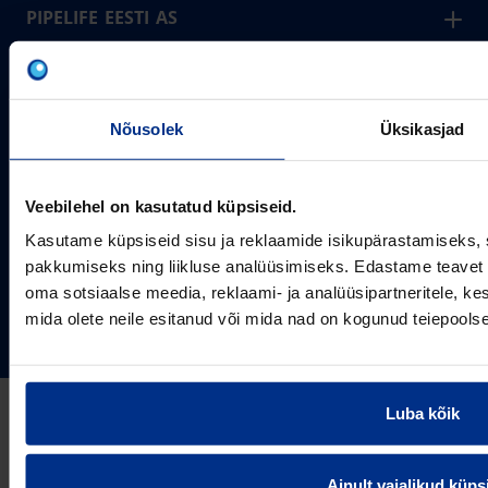
PIPELIFE EESTI AS
Pipelife on üks maailma juhtivaid plasttorusüsteemide
pakkujaid, tegutsedes täna rohkem kui 20 erinevas riigis.
Arvutustööriistad
Me toodame ja turustame laia valikut torusüsteeme
Sertifikaadid
erinevateks rakendusteks.
Nõusolek
Üksikasjad
SOTSIAALMEEDIA
Projektipakkumine
Aastast 1993
Uudised
Pikaajaline kogemus
Veebilehel on kasutatud küpsiseid.
Meist
~80
Kasutame küpsiseid sisu ja reklaamide isikupärastamiseks, 
Tule tööle
Töötajate arv
pakkumiseks ning liikluse analüüsimiseks. Edastame teavet s
Kontakt
KONTAKT
oma sotsiaalse meedia, reklaami- ja analüüsipartneritele, 
Pipelife Eesti AS Põrguvälja tee 4, Lehmja, Rae vald,
mida olete neile esitanud või mida nad on kogunud teiepools
75306 Harjumaa
PIPELIFE MAAILMAS
pipelife@pipelife.ee
E-mail
België - Nederlands
Luba kõik
Belgique - Français
Bosna i Hercegovina
Privaatsusteavitus
Küpsiste info
Imprint / disclaimer
Ainult vajalikud küps