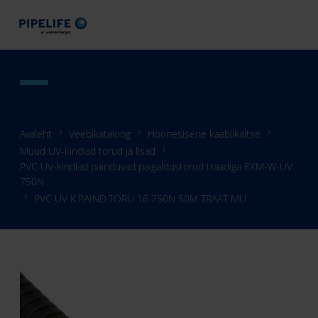
Avaleht
Veebikataloog
Hoonesisene kaablikaitse
Muud UV-kindlad torud ja lisad
PVC UV-kindlad painduvad paigaldustorud traadiga EXM-W-UV
750N
PVC UV K.PAIND.TORU 16 750N 50M TRAAT MU