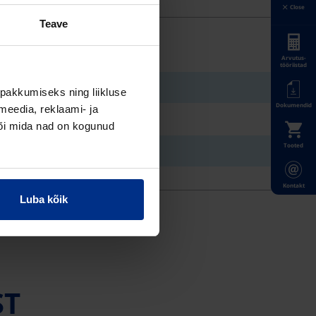
Close
Teave
Arvutus-
tööriistad
pakkumiseks ning liikluse
Dokumendid
meedia, reklaami- ja
või mida nad on kogunud
Tooted
Kontakt
Luba kõik
ST