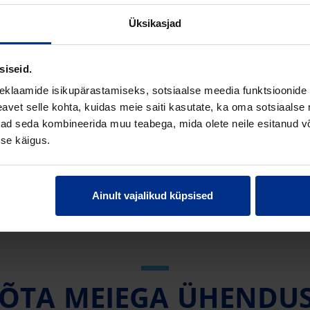
Üksikasjad
 mm
siseid.
(Polüetüleen)
eklaamide isikupärastamiseks, sotsiaalse meedia funktsioonide 
vet selle kohta, kuidas meie saiti kasutate, ka oma sotsiaalse 
ivad seda kombineerida muu teabega, mida olete neile esitanud 
se käigus.
Ainult vajalikud küpsised
ÕTA MEIEGA ÜHENDU