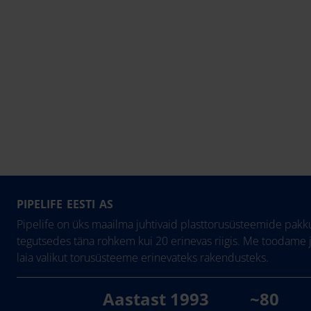
PIPELIFE EESTI AS
Pipelife on üks maailma juhtivaid plasttorusüsteemide pakku
tegutsedes täna rohkem kui 20 erinevas riigis. Me toodame 
laia valikut torusüsteeme erinevateks rakendusteks.
Aastast 1993
~80