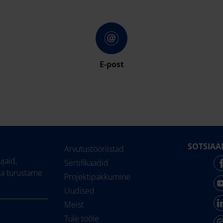
E-post
SOTSIAA
Arvutustööriistad
jaid,
Sertifikaadid
ja turustame
Projektipakkumine
Uudised
Meist
Tule tööle