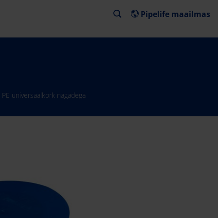
Pipelife maailmas
PE universaalkork nagadega