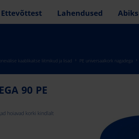
Ettevõttest
Lahendused
Abiks
nevälise kaablikaitse liitmikud ja lisad
PE universaalkork nagadega
GA 90 PE
gad hoiavad korki kindlalt