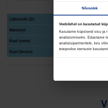
Nõusolek
Läbimõõt (D)
90
Veebilehel on kasutatud küp
Materjal
PE 
Kasutame küpsiseid sisu ja r
analüüsimiseks. Edastame tea
Kaal (neto)
25
analüüsipartneritele, kes võ
teiepoolse teenuste kasutami
Kaal (bruto)
25
V