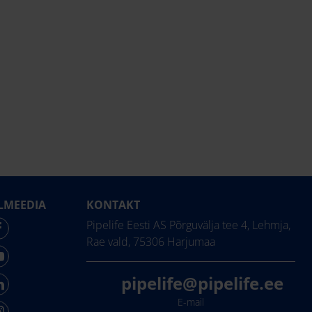
LMEEDIA
KONTAKT
Pipelife Eesti AS Põrguvälja tee 4, Lehmja,
Rae vald, 75306 Harjumaa
pipelife@pipelife.ee
E-mail