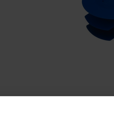
E JOONIS
ALLALAADIMISED