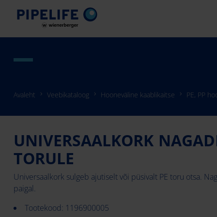
Avaleht
Veebikataloog
Hooneväline kaablikaitse
PE, PP hoo
UNIVERSAALKORK NAGADE
TORULE
Universaalkork sulgeb ajutiselt või püsivalt PE toru otsa. Na
paigal.
Tootekood: 1196900005