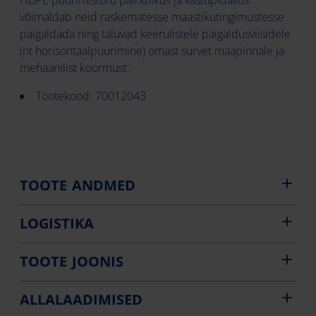
HDPE puurimistoru paindlikus ja vastupidavus
võimaldab neid raskematesse maastikutingimustesse
paigaldada ning taluvad keerulistele paigaldusviisidele
(nt horisontaalpuurimine) omast survet maapinnale ja
mehaanilist koormust.
Tootekood: 70012043
TOOTE ANDMED
LOGISTIKA
TOOTE JOONIS
ALLALAADIMISED