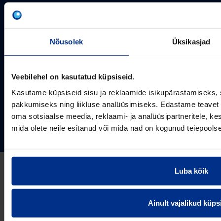
Pipelife on üks maailma juhtivaid plasttorusüsteemide
pakkujaid, tegutsedes täna rohkem kui 20 erinevas riigis.
Arvutustööriistad
Me toodame ja turustame laia valikut torusüsteeme
Sertifikaadid
erinevateks rakendusteks.
Nõusolek
Üksikasjad
SOTSIAALMEEDIA
Projektipakkumine
Aastast 1993
Uudised
Pikaajaline kogemus
Meist
Veebilehel on kasutatud küpsiseid.
~80
Tule tööle
Töötajate arv
Kasutame küpsiseid sisu ja reklaamide isikupärastamiseks, 
Kontakt
KONTAKT
pakkumiseks ning liikluse analüüsimiseks. Edastame teavet s
oma sotsiaalse meedia, reklaami- ja analüüsipartneritele, 
Pipelife Eesti AS Põrguvälja tee 4, Lehmja, Rae vald,
mida olete neile esitanud või mida nad on kogunud teiepools
75306 Harjumaa
PIPELIFE MAAILMAS
pipelife@pipelife.ee
E-mail
België - Nederlands
Luba kõik
Belgique - Français
Bosna i Hercegovina
Privaatsusteavitus
Küpsiste info
Imprint / disclaimer
Ainult vajalikud küps
България