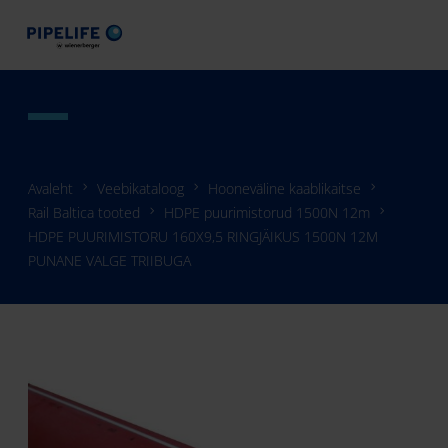
Avaleht
Veebikataloog
Hooneväline kaablikaitse
Rail Baltica tooted
HDPE puurimistorud 1500N 12m
HDPE PUURIMISTORU 160X9,5 RINGJÄIKUS 1500N 12M
PUNANE VALGE TRIIBUGA