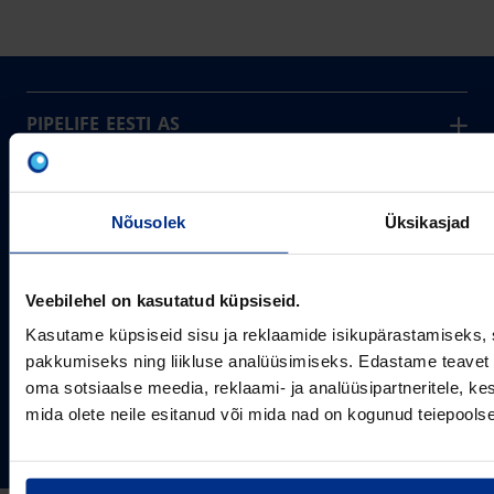
PIPELIFE EESTI AS
Pipelife on üks maailma juhtivaid plasttorusüsteemide
pakkujaid, tegutsedes täna rohkem kui 20 erinevas riigis.
Arvutustööriistad
Me toodame ja turustame laia valikut torusüsteeme
Nõusolek
Üksikasjad
Sertifikaadid
erinevateks rakendusteks.
SOTSIAALMEEDIA
Projektipakkumine
Aastast 1993
Uudised
Pikaajaline kogemus
Veebilehel on kasutatud küpsiseid.
Meist
Kasutame küpsiseid sisu ja reklaamide isikupärastamiseks, 
~80
Tule tööle
Töötajate arv
pakkumiseks ning liikluse analüüsimiseks. Edastame teavet s
Kontakt
KONTAKT
oma sotsiaalse meedia, reklaami- ja analüüsipartneritele, 
Pipelife Eesti AS Põrguvälja tee 4, Lehmja, Rae vald,
mida olete neile esitanud või mida nad on kogunud teiepools
75306 Harjumaa
PIPELIFE MAAILMAS