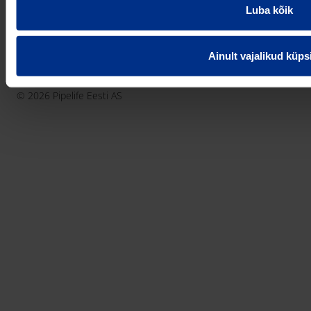
pipelife@pipelife.ee
E-mail
Luba kõik
België - Nederlands
Belgique - Français
Ainult vajalikud küps
Bosna i Hercegovina
Privaatsusteavitus
Küpsiste info
Imprint / disclaimer
България
© 2026 Pipelife Eesti AS
Česká Republika
Danmark
Deutschland
Eesti
France
Hrvatska
Ireland
Latvija
Lietuva
Magyarország