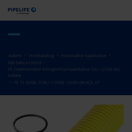
Avaleht
Veebikataloog
Hooneväline kaablikaitse
Rail Baltica tooted
PE topeltseinaline korrugeeritud kaablikaitse toru 1250N 6m,
kollane
PE TS KAABL.TORU 110X88 1250N 6M KOL VT