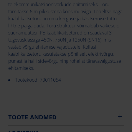
telekommunikatsioonivõrkude ehitamiseks. Toru
tarnitakse 6 m pikkustena koos muhviga. Topeltseinaga
kaablikaitsetoru on oma kerguse ja käsitsemise tõttu
lihtne paigaldada. Toru struktuur võimaldab väikeseid
suunamuutusi. PE-kaablikaitsetorud on saadaval 3
tugevusklassiga 450N, 750N ja 1250N (SN16), mis
vastab võrgu ehitamise vajadustele. Kollast
kaablikaitsetoru kasutatakse põhiliselt elektrivõrgu,
punast ja halli sidevõrgu ning rohelist tänavavalgustuse
ehitamiseks.
Tootekood: 70011054
TOOTE ANDMED