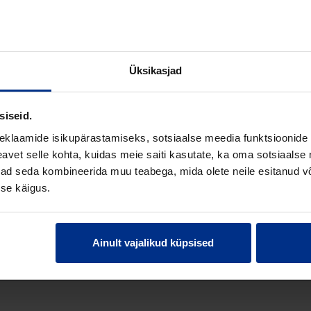
,7 mm
Üksikasjad
R 17
(Polüetüleen)
siseid.
eklaamide isikupärastamiseks, sotsiaalse meedia funktsioonide 
vet selle kohta, kuidas meie saiti kasutate, ka oma sotsiaalse 
ivad seda kombineerida muu teabega, mida olete neile esitanud 
4,083
se käigus.
3,824
Ainult vajalikud küpsised