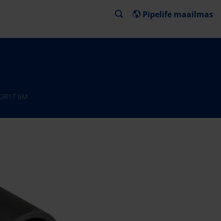
Pipelife maailmas
SDR17 6M