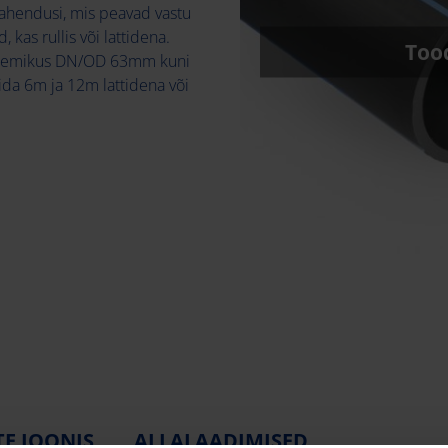
 lahendusi, mis peavad vastu
 kas rullis või lattidena.
Tood
ahemikus DN/OD 63mm kuni
ida 6m ja 12m lattidena või
E JOONIS
ALLALAADIMISED