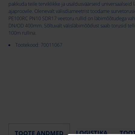
pakkuda teile terviklikke ja usaldusväärseid universaalseid
ajaproovile. Olenevalt välisdiameetrist toodame survetorusid,
PE100RC PN10 SDR17 veetoru rullid on läbimõõtudega v
DN/OD 400mm. Sõltuvalt välisläbimõõdust saab torusid tell
100m rullina.
Tootekood: 70011067
LOGISTIKA
TOOT
TOOTE ANDMED