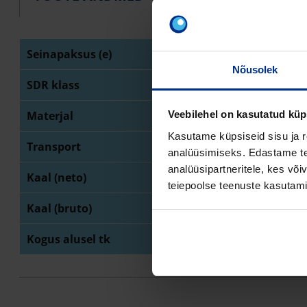
Seinapaksus (e)
18
Nõusolek
SDR klass
SD
Materjal
PE 
Veebilehel on kasutatud küp
Kasutame küpsiseid sisu ja r
Transport
latt
analüüsimiseks. Edastame tea
analüüsipartneritele, kes võ
Kaal (neto)
10
teiepoolse teenuste kasutami
Kaal (bruto)
10
Kogus alusel tk
6