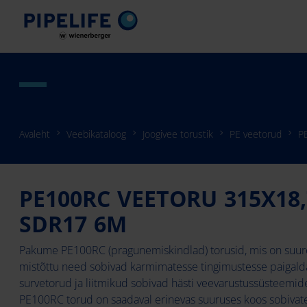
Avaleht
Veebikataloog
Joogivee torustik
PE veetorud
P
PE100RC VEETORU 315X18,
SDR17 6M
Pakume PE100RC (pragunemiskindlad) torusid, mis on suur
mistõttu need sobivad karmimatesse tingimustesse paigalda
survetorud ja liitmikud sobivad hästi veevarustussüsteemi
PE100RC torud on saadaval erinevas suuruses koos sobivate l