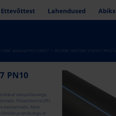
Ettevõttest
Lahendused
Abiks
E100RC veetorud PN10 SDR17
PE100RC VEETORU 315X18,7 PN10 
7 PN10
endatud vastupidavusega,
miseks. Polüetüleenist (PE)
des kasutamiseks. Meie
iitmike ja tarvikutega, et